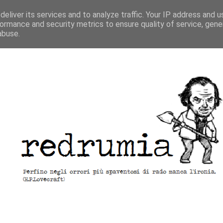
eliver its services and to analyze traffic. Your IP address and 
ormance and security metrics to ensure quality of service, gen
abuse.