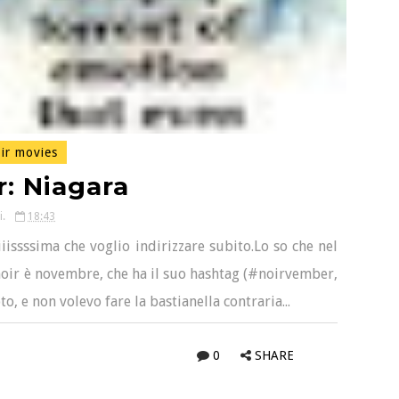
ir movies
: Niagara
i.
18:43
iissssima che voglio indirizzare subito.Lo so che nel
 noir è novembre, che ha il suo hashtag (#noirvember,
o, e non volevo fare la bastianella contraria...
0
SHARE