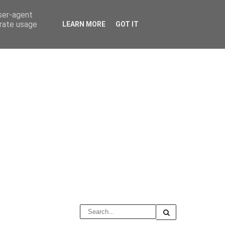
user-agent
erate usage
LEARN MORE
GOT IT