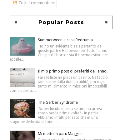
Tutti i commenti
Popular Posts
Summerween a casa Redrumia
Io ho un evidente bias e pertanto da
queste parti è Halloween per tutto l'anno.
Che però l'horror sia il cinema estivo per
eccelle...
Il mio primo post di preferiti dell'anno!
Fare le liste mi piace un casino. Ne faccio
tantissime dalla dubbia utilità, poi ogni
tanto mi cimento in missioni impossibili
come questa. ...
The Gerber Syndrome
Nuovi Incubi questa settimana arriva -
credo per la prima volta? - in patria.
Abbiamo infatti pensato che in una
stagione dedicata al found...
Mi metto in pari: Maggie
Questa cosa che gennaio sta giungendo in