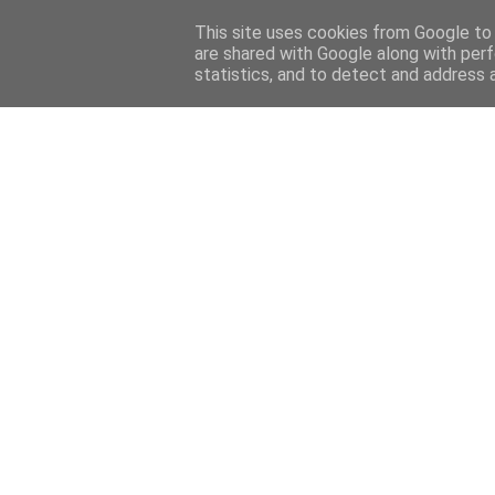
This site uses cookies from Google to d
are shared with Google along with perf
statistics, and to detect and address 