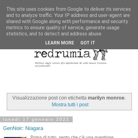
This site uses cookies from Google to deliver its services
and to analyze traffic. Your IP address and user-agent are
shared with Google along with performance and security
metrics to ensure quality of service, generate usage
statistics, and to detect and address abuse.
LEARN MORE
GOT IT
Visualizzazione post con etichetta
marilyn monroe
.
Mostra tutti i post
lunedì 17 gennaio 2022
GenNoir: Niagara
Prima di tutto, sento che c'è una questione