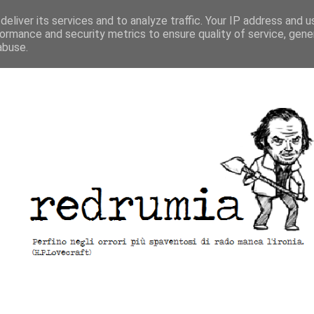
eliver its services and to analyze traffic. Your IP address and 
ormance and security metrics to ensure quality of service, gen
abuse.