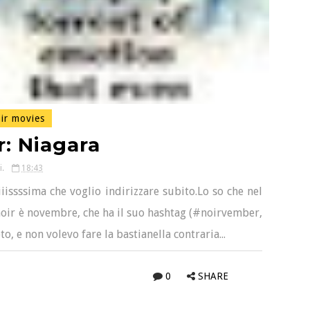
ir movies
: Niagara
i.
18:43
iissssima che voglio indirizzare subito.Lo so che nel
 noir è novembre, che ha il suo hashtag (#noirvember,
o, e non volevo fare la bastianella contraria...
0
SHARE