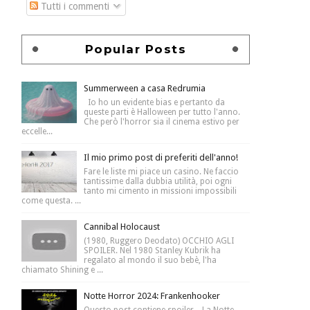
Tutti i commenti
Popular Posts
Summerween a casa Redrumia
Io ho un evidente bias e pertanto da
queste parti è Halloween per tutto l'anno.
Che però l'horror sia il cinema estivo per
eccelle...
Il mio primo post di preferiti dell'anno!
Fare le liste mi piace un casino. Ne faccio
tantissime dalla dubbia utilità, poi ogni
tanto mi cimento in missioni impossibili
come questa. ...
Cannibal Holocaust
(1980, Ruggero Deodato) OCCHIO AGLI
SPOILER. Nel 1980 Stanley Kubrik ha
regalato al mondo il suo bebè, l'ha
chiamato Shining e ...
Notte Horror 2024: Frankenhooker
Questo post contiene spoiler . La Notte