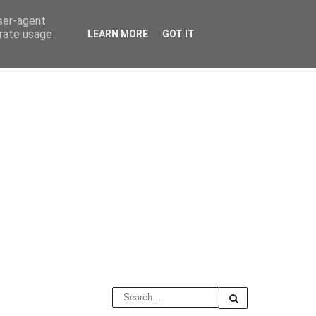
user-agent
erate usage
LEARN MORE
GOT IT