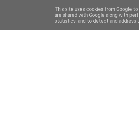
This site uses cookies from Google to d
are shared with Google along with perf
statistics, and to detect and address 