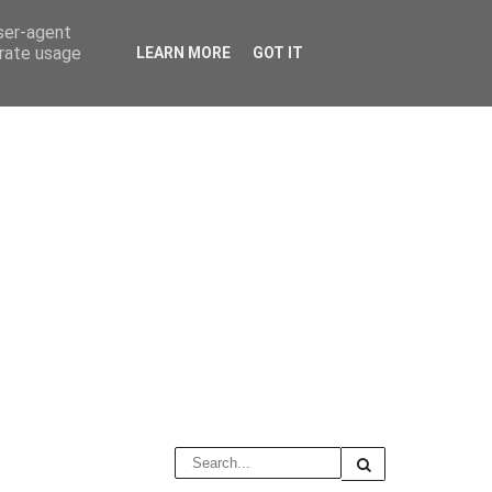
user-agent
erate usage
LEARN MORE
GOT IT