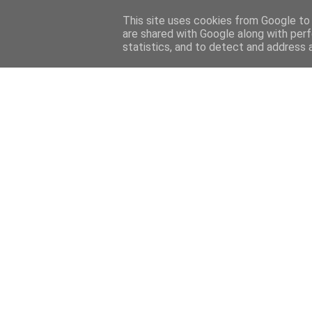
This site uses cookies from Google to d
are shared with Google along with perf
statistics, and to detect and address 