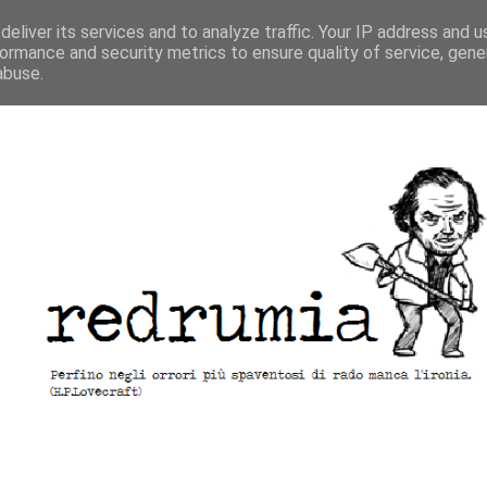
eliver its services and to analyze traffic. Your IP address and 
ormance and security metrics to ensure quality of service, gen
abuse.