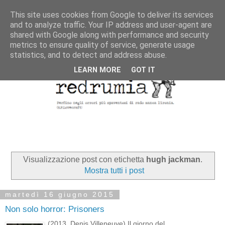
This site uses cookies from Google to deliver its services
and to analyze traffic. Your IP address and user-agent are
shared with Google along with performance and security
metrics to ensure quality of service, generate usage
statistics, and to detect and address abuse.
LEARN MORE
GOT IT
Visualizzazione post con etichetta
hugh jackman
.
Mostra tutti i post
martedì 16 giugno 2015
Non solo horror: Prisoners
(2013, Denis Villeneuve) Il giorno del