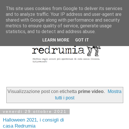
This site uses cookies from Google to deliver its services
and to analyze traffic. Your IP address and user-agent are
shared with Google along with performance and security
metrics to ensure quality of service, generate usage
statistics, and to detect and address abuse.
LEARN MORE
GOT IT
Visualizzazione post con etichetta
prime video
.
Mostra
tutti i post
venerdì 29 ottobre 2021
Halloween 2021, i consigli di
casa Redrumia