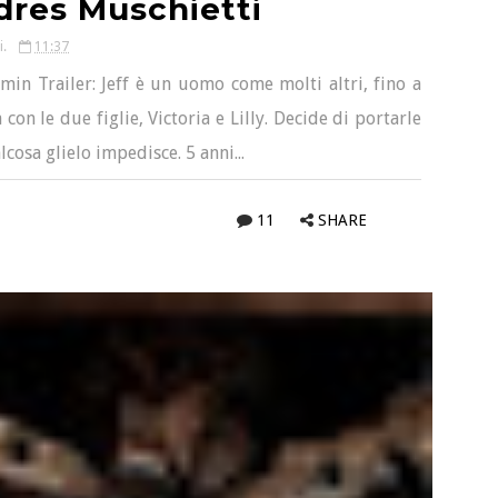
dres Muschietti
i.
11:37
in Trailer: Jeff è un uomo come molti altri, fino a
on le due figlie, Victoria e Lilly. Decide di portarle
cosa glielo impedisce. 5 anni...
11
SHARE