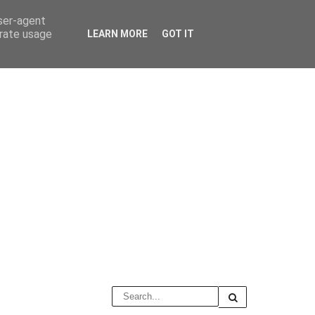
user-agent
erate usage
LEARN MORE
GOT IT