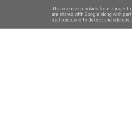
This site uses cookies from Google to d
are shared with Google along with perf
statistics, and to detect and address 