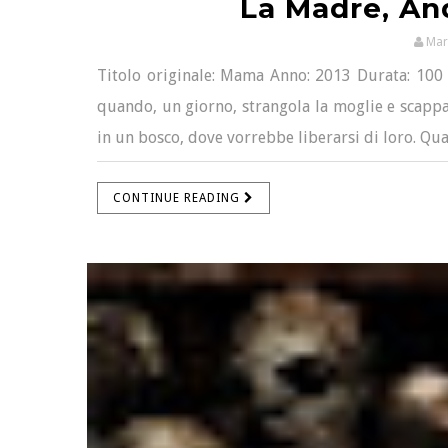
La Madre, An
Mar
Titolo originale: Mama Anno: 2013 Durata: 100 m
quando, un giorno, strangola la moglie e scappa c
in un bosco, dove vorrebbe liberarsi di loro. Qual
CONTINUE READING