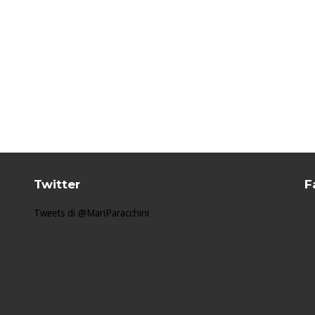
Twitter
F
Tweets di @MariParacchini