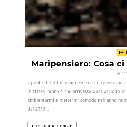
T
Maripensiero: Cosa ci 
Mar
Update del 24 gennaio: Ho scritto questo post
iniziasse l'anno e che arrivasse quel periodo in
ambientarmi e mettermi comoda nell'anno nuovo
del 2013,...
CONTINUE READING