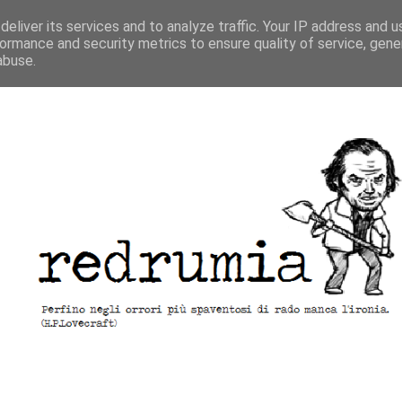
eliver its services and to analyze traffic. Your IP address and 
ormance and security metrics to ensure quality of service, gen
abuse.