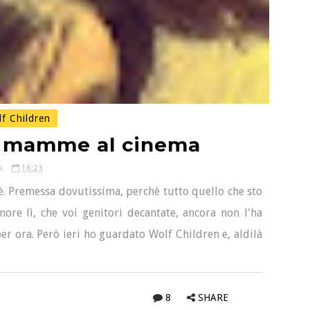
f Children
e mamme al cinema
i.
16:23
 Premessa dovutissima, perchè tutto quello che sto
ore lì, che voi genitori decantate, ancora non l'ha
r ora. Però ieri ho guardato Wolf Children e, aldilà
8
SHARE