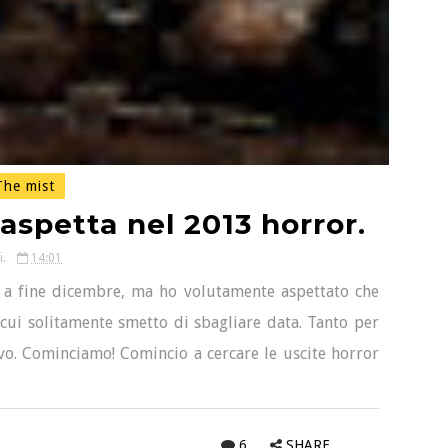
he mist
aspetta nel 2013 horror.
i.
14:01
 a fine dicembre, ma ho volutamente aspettato che
 cui solitamente smetto di sbagliare data. Tanto per
. Cominciamo! Comincio a cercare le uscite horror
6
SHARE